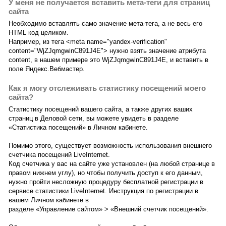
У меня не получается вставить мета-теги для страниц
сайта
Необходимо вставлять само значение мета-тега, а не весь его
HTML код целиком.
Например, из тега <meta name="yandex-verification"
content="WjZJqmgwinC891J4E"> нужно взять значение атрибута
content, в нашем примере это WjZJqmgwinC891J4E, и вставить в
поле Яндекс.Вебмастер.
Как я могу отслеживать статистику посещений моего
сайта?
Статистику посещений вашего сайта, а также других ваших
страниц в Деловой сети, вы можете увидеть в разделе
«Статистика посещений» в Личном кабинете.
Помимо этого, существует возможность использования внешнего
счетчика посещений LiveInternet.
Код счетчика у вас на сайте уже установлен (на любой странице в
правом нижнем углу), но чтобы получить доступ к его данным,
нужно пройти несложную процедуру бесплатной регистрации в
сервисе статистики LiveInternet. Инструкция по регистрации в
вашем Личном кабинете в
разделе «Управление сайтом» > «Внешний счетчик посещений».